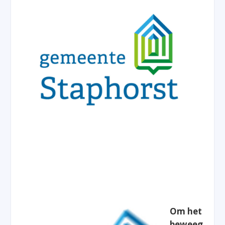
Om het
beweeg