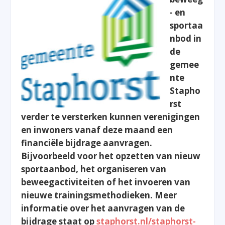
- en
sportaa
nbod in
de
gemee
nte
Stapho
rst
verder te versterken kunnen verenigingen
en inwoners vanaf deze maand een
financiële bijdrage aanvragen.
Bijvoorbeeld voor het opzetten van nieuw
sportaanbod, het organiseren van
beweegactiviteiten of het invoeren van
nieuwe trainingsmethodieken. Meer
informatie over het aanvragen van de
bijdrage staat op
staphorst.nl/staphorst-