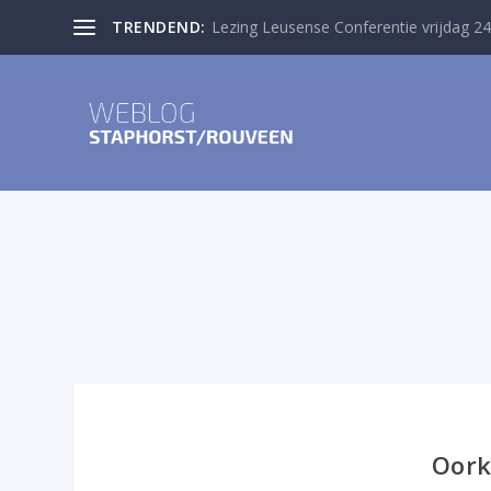
TRENDEND:
Installatie Theo Segers live te volgen
Oork