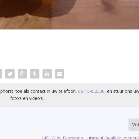
phorst' toe als contact in uw telefoon,
06-15452330
, en stuur ons uw
foto’s en video’s.
Vo
NIEUW bij Farmshop Huisman! Kwaliteit voeders u