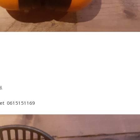
d.
 met 0615151169