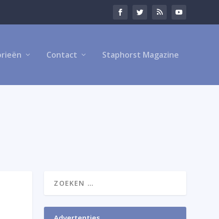
rieën
Contact
Staphorst Magazine
Advertenties