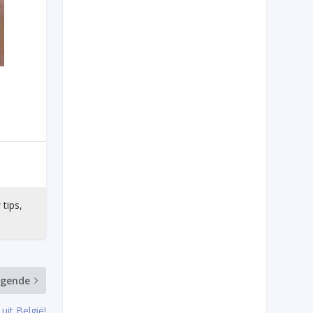
 tips,
lgende
it België!