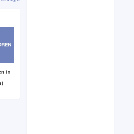
n in
e)