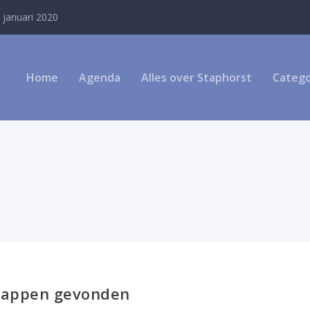
Home
Agenda
Alles over Staphorst
Catego
appen gevonden