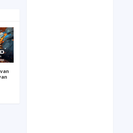
 van
van