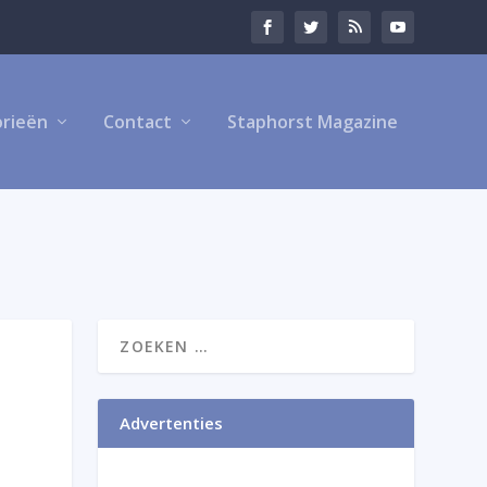
rieën
Contact
Staphorst Magazine
Advertenties