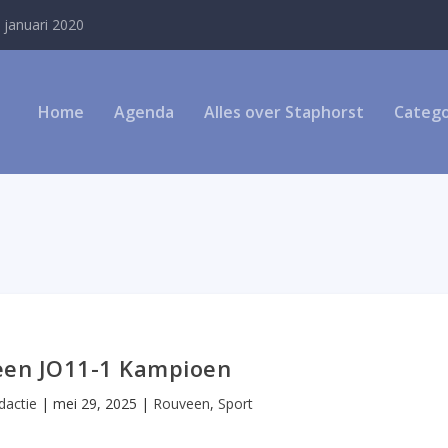
 januari 2020
Home
Agenda
Alles over Staphorst
Catego
een JO11-1 Kampioen
dactie
|
mei 29, 2025
|
Rouveen
,
Sport