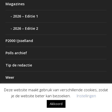
Magazines
2026 – Editie 1
2026 – Editie 2
P2000 IJsselland
Polls archief
Tip de redactie
Weer
Deze website maakt gebruik van verschillende cookies, zodat
je de website beter kan bezoeken.
Instellingen
Akkoord
Ontworpen door
| Mogelijk gemaakt door
Elegant Themes
WordPress