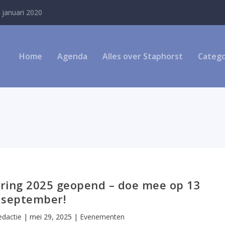
 januari 2020
Home
Agenda
Alles over Staphorst
Catego
uring 2025 geopend – doe mee op 13
september!
edactie
|
mei 29, 2025
|
Evenementen