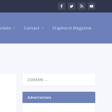
rieën
Contact
Staphorst Magazine
Advertenties