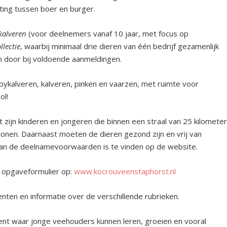
ing tussen boer en burger.
alveren
(voor deelnemers vanaf 10 jaar, met focus op
llectie
, waarbij minimaal drie dieren van één bedrijf gezamenlijk
 door bij voldoende aanmeldingen.
bykalveren, kalveren, pinken en vaarzen, met ruimte voor
ol!
ijn kinderen en jongeren die binnen een straal van 25 kilomete
nen. Daarnaast moeten de dieren gezond zijn en vrij van
 van de deelnamevoorwaarden is te vinden op de website.
t opgaveformulier op:
www.kocrouveenstaphorst.nl
ten en informatie over de verschillende rubrieken.
nt waar jonge veehouders kunnen leren, groeien en vooral