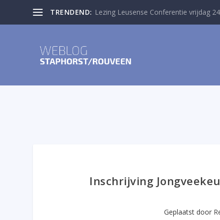
TRENDEND:
Lezing Leusense Conferentie vrijdag 24
Inschrijving Jongveeke
Geplaatst door
R