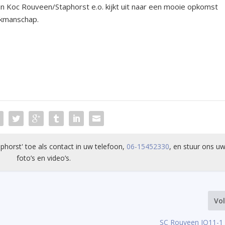
an Koc Rouveen/Staphorst e.o. kijkt uit naar een mooie opkomst
akmanschap.
phorst' toe als contact in uw telefoon,
06-15452330
, en stuur ons uw
foto’s en video’s.
Vo
SC Rouveen JO11-1