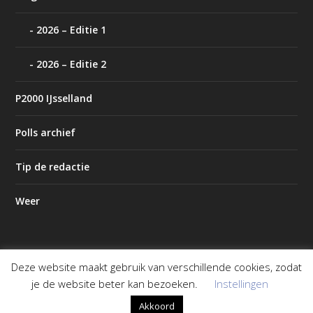
2026 – Editie 1
2026 – Editie 2
P2000 IJsselland
Polls archief
Tip de redactie
Weer
Deze website maakt gebruik van verschillende cookies, zodat
Ontworpen door
| Mogelijk gemaakt door
Elegant Themes
je de website beter kan bezoeken.
Instellingen
WordPress
Akkoord