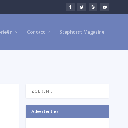
rieën
Contact
Staphorst Magazine
Advertenties