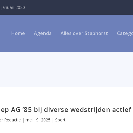
 januari 2020
Home
Agenda
Alles over Staphorst
Catego
p AG ’85 bij diverse wedstrijden actief
or
Redactie
|
mei 19, 2025
|
Sport