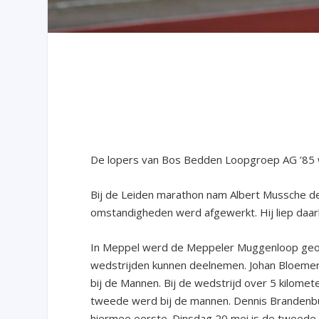
De lopers van Bos Bedden Loopgroep AG ’85 wa
Bij de Leiden marathon nam Albert Mussche de
omstandigheden werd afgewerkt. Hij liep daarb
In Meppel werd de Meppeler Muggenloop geor
wedstrijden kunnen deelnemen. Johan Bloemert
bij de Mannen. Bij de wedstrijd over 5 kilomet
tweede werd bij de mannen. Dennis Brandenbu
hiermee eerste. Dinsdag 20 mei is de tweed