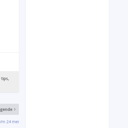
 tips,
lgende
t/m 24 mei