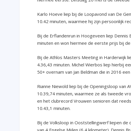
Karlo Hoeve liep bij de Loopavond van De Gem
10.42 minuten, waarmee hij zijn persoonlijk 
Bij de Erflandenrun in Hoogeveen liep Dennis 
minuten en won hiermee de eerste prijs bij d
Bij de Athlos Masters Meeting in Harderwijk l
4.36,43 minuten. Michel Wierbos liep hierbij e
50+ overnam van Jan Beldman die in 2016 een 
Rianne Niewold liep bij de Openingsloop van 
10.39,74 minuten, waarmee ze als tweede vrou
en het clubrecord Vrouwen senioren dat reeds 
10.43,1 minuten.
Bij de Volksloop in Ooststellingwerf liepen 
van 4 Engelse Mijlen (6,4 kilometer). Dennis Br