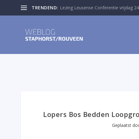
TRENDEND:
Lezing Leusense Conferentie vrijdag 24
Lopers Bos Bedden Loopgroe
Geplaatst do