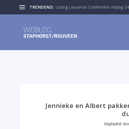
TRENDEND:
Lezing Leusense Conferentie vrijdag 24
Jennieke en Albert pakken
du
Geplaatst do