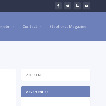
rieën
Contact
Staphorst Magazine
Advertenties