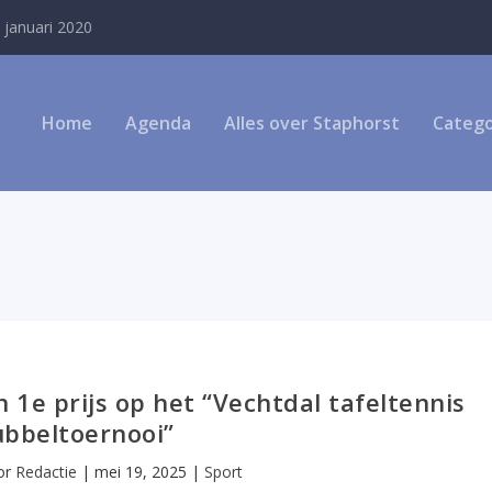
 januari 2020
Home
Agenda
Alles over Staphorst
Catego
 1e prijs op het “Vechtdal tafeltennis
bbeltoernooi”
or
Redactie
|
mei 19, 2025
|
Sport