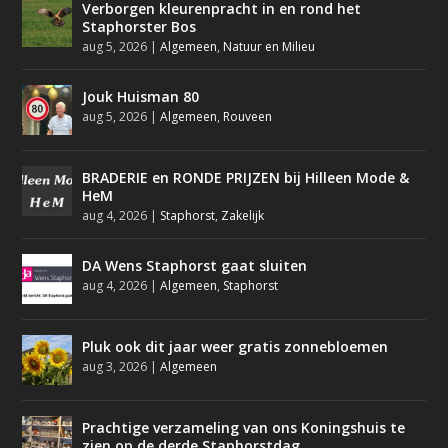
Verborgen kleurenpracht in en rond het
Staphorster Bos
aug 5, 2026
|
Algemeen
,
Natuur en Milieu
Jouk Huisman 80
aug 5, 2026
|
Algemeen
,
Rouveen
BRADERIE en RONDE PRIJZEN bij Hilleen Mode &
HeM
aug 4, 2026
|
Staphorst
,
Zakelijk
DA Wens Staphorst gaat sluiten
aug 4, 2026
|
Algemeen
,
Staphorst
Pluk ook dit jaar weer gratis zonnebloemen
aug 3, 2026
|
Algemeen
Prachtige verzameling van ons Koningshuis te
zien op de derde Staphorstdag