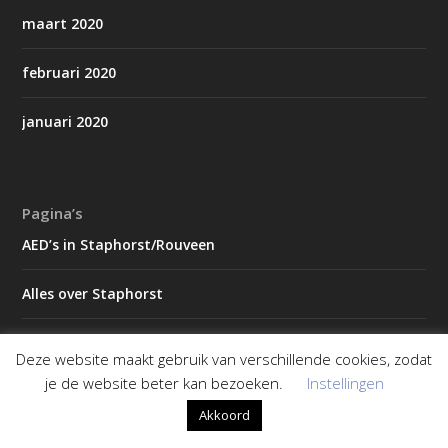
maart 2020
februari 2020
januari 2020
Pagina’s
AED’s in Staphorst/Rouveen
Alles over Staphorst
Contact
Deze website maakt gebruik van verschillende cookies, zodat
je de website beter kan bezoeken.
Instellingen
Koningsdag gemeente Staphorst
Akkoord
Magazines