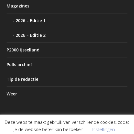
Magazines
2026 – Editie 1
2026 – Editie 2
P2000 IJsselland
Polls archief
Tip de redactie
Weer
Deze website maakt gebruik van verschillende cookies, zodat
Ontworpen door
| Mogelijk gemaakt door
Elegant Themes
je de website beter kan bezoeken.
Instellingen
WordPress