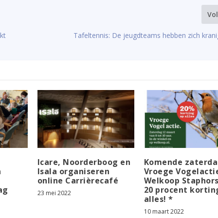
Vo
kt
Tafeltennis: De jeugdteams hebben zich kran
Icare, Noorderboog en
Komende zaterd
n
Isala organiseren
Vroege Vogelactie
online Carrièrecafé
Welkoop Staphors
ag
20 procent kortin
23 mei 2022
alles! *
10 maart 2022