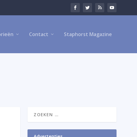
rieën
Contact
Staphorst Magazine
Advertenties