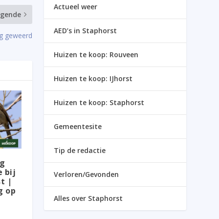
Actueel weer
lgende
AED’s in Staphorst
ig geweerd
Huizen te koop: Rouveen
Huizen te koop: IJhorst
Huizen te koop: Staphorst
Gemeentesite
Tip de redactie
ag
 bij
Verloren/Gevonden
t |
g op
Alles over Staphorst