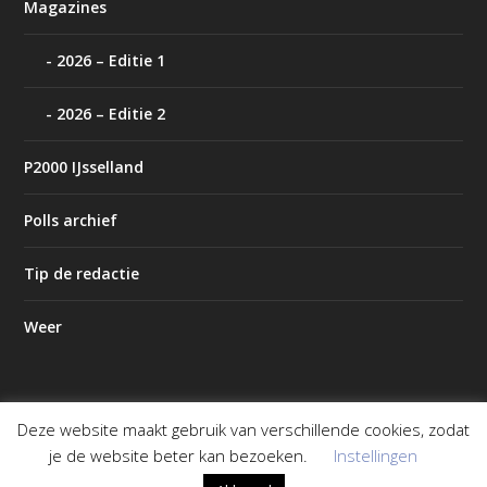
Magazines
2026 – Editie 1
2026 – Editie 2
P2000 IJsselland
Polls archief
Tip de redactie
Weer
Deze website maakt gebruik van verschillende cookies, zodat
Ontworpen door
| Mogelijk gemaakt door
Elegant Themes
je de website beter kan bezoeken.
Instellingen
WordPress