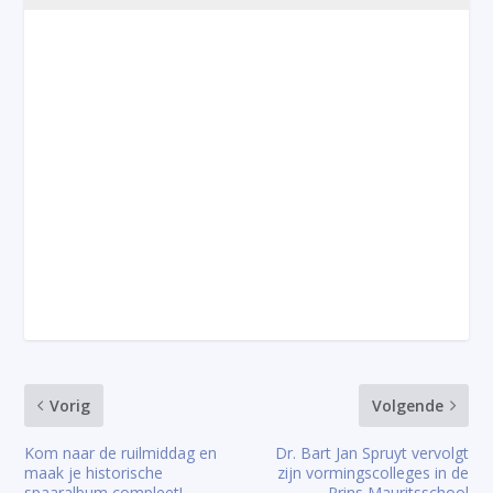
Vorig
Volgende
Kom naar de ruilmiddag en
Dr. Bart Jan Spruyt vervolgt
maak je historische
zijn vormingscolleges in de
spaaralbum compleet!
Prins Mauritsschool