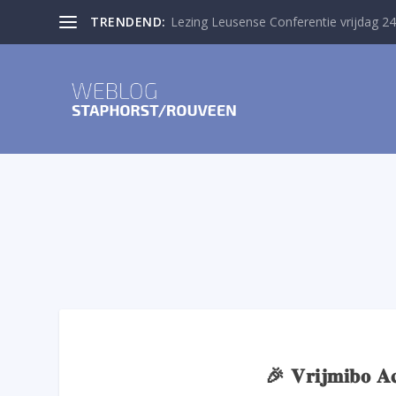
TRENDEND:
Lezing Leusense Conferentie vrijdag 24
🎉 𝐕𝐫𝐢𝐣𝐦𝐢𝐛𝐨 𝐀𝐜