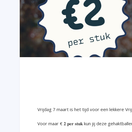
Vrijdag 7 maart is het tijd voor een lekkere Vr
Voor maar € 𝟐 𝐩𝐞𝐫 𝐬𝐭𝐮𝐤 kun jij deze gehakt