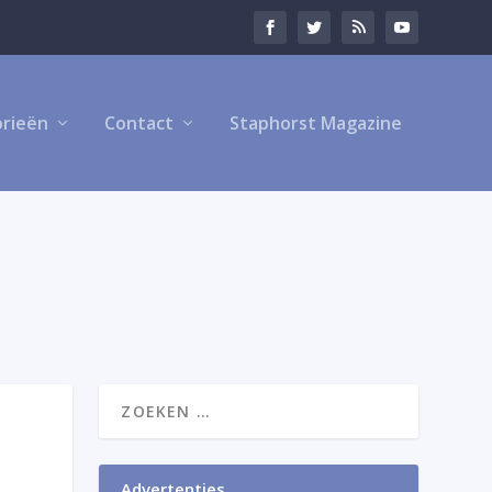
rieën
Contact
Staphorst Magazine
Advertenties