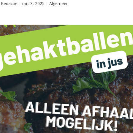
r
Redactie
|
mrt 3, 2025
|
Algemeen