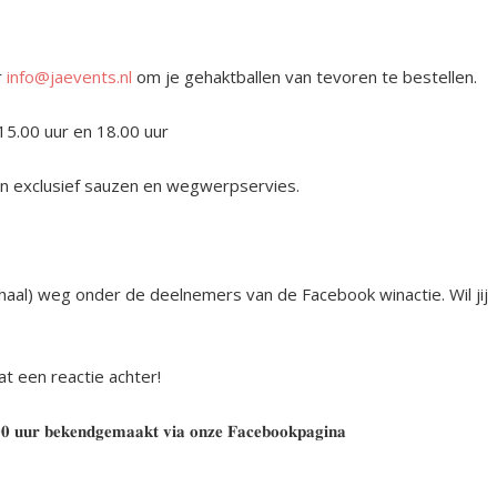
r
info@jaevents.nl
om je gehaktballen van tevoren te bestellen.
n 15.00 uur en 18.00 uur
ven exclusief sauzen en wegwerpservies.
aal) weg onder de deelnemers van de Facebook winactie. Wil jij
t een reactie achter!
 𝐮𝐮𝐫 𝐛𝐞𝐤𝐞𝐧𝐝𝐠𝐞𝐦𝐚𝐚𝐤𝐭 𝐯𝐢𝐚 𝐨𝐧𝐳𝐞 𝐅𝐚𝐜𝐞𝐛𝐨𝐨𝐤𝐩𝐚𝐠𝐢𝐧𝐚