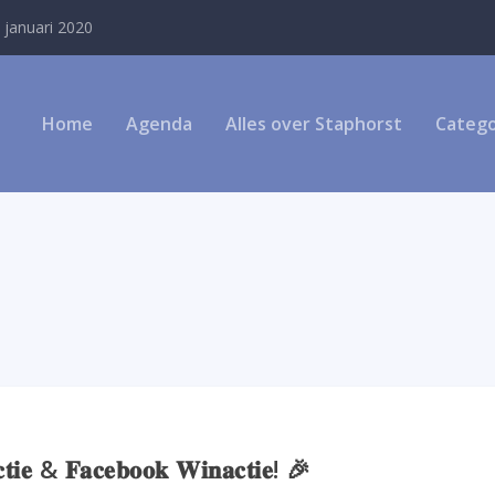
 januari 2020
Home
Agenda
Alles over Staphorst
Catego
𝐭𝐢𝐞 & 𝐅𝐚𝐜𝐞𝐛𝐨𝐨𝐤 𝐖𝐢𝐧𝐚𝐜𝐭𝐢𝐞! 🎉