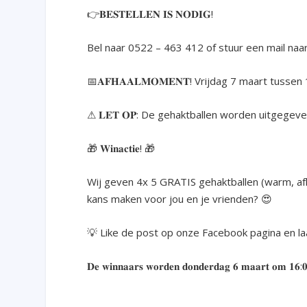
👉
𝐁𝐄𝐒𝐓𝐄𝐋𝐋𝐄𝐍 𝐈𝐒 𝐍𝐎𝐃𝐈𝐆!
Bel naar 0522 – 463 412 of stuur een mail naa
📅
𝐀𝐅𝐇𝐀𝐀𝐋𝐌𝐎𝐌𝐄𝐍𝐓! Vrijdag 7 maart tusse
⚠
𝐋𝐄𝐓 𝐎𝐏: De gehaktballen worden uitgege
🎁
𝐖𝐢𝐧𝐚𝐜𝐭𝐢𝐞!
🎁
Wij geven 4x 5 GRATIS gehaktballen (warm, afh
kans maken voor jou en je vrienden?
😍
💡
Like de post op onze Facebook pagina en laa
𝐃𝐞 𝐰𝐢𝐧𝐧𝐚𝐚𝐫𝐬 𝐰𝐨𝐫𝐝𝐞𝐧 𝐝𝐨𝐧𝐝𝐞𝐫𝐝𝐚𝐠 𝟔 𝐦𝐚𝐚𝐫𝐭 𝐨𝐦 𝟏𝟔:𝟎