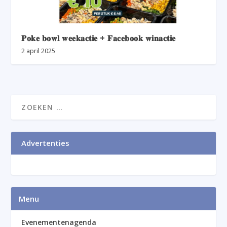
𝐏𝐨𝐤𝐞 𝐛𝐨𝐰𝐥 𝐰𝐞𝐞𝐤𝐚𝐜𝐭𝐢𝐞 + 𝐅𝐚𝐜𝐞𝐛𝐨𝐨𝐤 𝐰𝐢𝐧𝐚𝐜𝐭𝐢𝐞
2 april 2025
Advertenties
Menu
Evenementenagenda