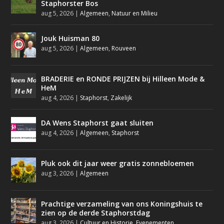
Staphorster Bos
aug 5, 2026
|
Algemeen
,
Natuur en Milieu
Jouk Huisman 80
aug 5, 2026
|
Algemeen
,
Rouveen
BRADERIE en RONDE PRIJZEN bij Hilleen Mode &
HeM
aug 4, 2026
|
Staphorst
,
Zakelijk
DA Wens Staphorst gaat sluiten
aug 4, 2026
|
Algemeen
,
Staphorst
Pluk ook dit jaar weer gratis zonnebloemen
aug 3, 2026
|
Algemeen
Prachtige verzameling van ons Koningshuis te
zien op de derde Staphorstdag
aug 3, 2026
|
Cultuur en Historie
,
Evenementen