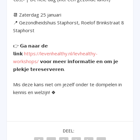
📆 Zaterdag 25 januari
📍 Gezondheidshuis Staphorst, Roelof Brinkstraat 8
Staphorst
👉 𝗚𝗮 𝗻𝗮𝗮𝗿 𝗱𝗲
𝗹𝗶𝗻𝗸
https://levenhealthy.nl/levhealthy-
workshops/
𝘃𝗼𝗼𝗿 𝗺𝗲𝗲𝗿 𝗶𝗻𝗳𝗼𝗿𝗺𝗮𝘁𝗶𝗲 𝗲𝗻 𝗼𝗺 𝗷𝗲
𝗽𝗹𝗲𝗸𝗷𝗲 𝘁𝗲𝗿𝗲𝘀𝗲𝗿𝘃𝗲𝗿𝗲𝗻.
Mis deze kans niet om jezelf onder te dompelen in
kennis en welzijn! 🍀
DEEL: