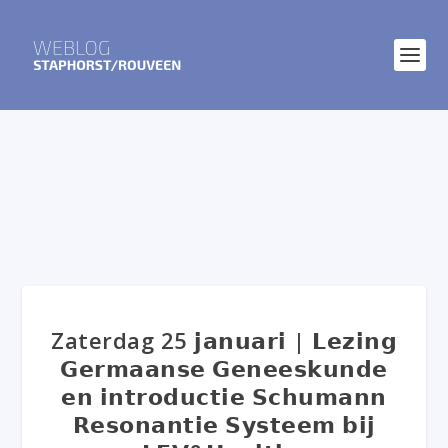
Zaterdag 25 𝗷𝗮𝗻𝘂𝗮𝗿𝗶 | 𝗟𝗲𝘇𝗶𝗻𝗴
𝗚𝗲𝗿𝗺𝗮𝗮𝗻𝘀𝗲 𝗚𝗲𝗻𝗲𝗲𝘀𝗸𝘂𝗻𝗱𝗲
𝗲𝗻 𝗶𝗻𝘁𝗿𝗼𝗱𝘂𝗰𝘁𝗶𝗲 𝗦𝗰𝗵𝘂𝗺𝗮𝗻𝗻
𝗥𝗲𝘀𝗼𝗻𝗮𝗻𝘁𝗶𝗲 𝗦𝘆𝘀𝘁𝗲𝗲𝗺 𝗯𝗶𝗷