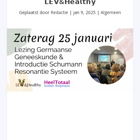
𝗟𝗘𝗩&𝗛𝗲𝗮𝗹𝘁𝗵𝘆
Geplaatst door
Redactie
|
jan 9, 2025
|
Algemeen