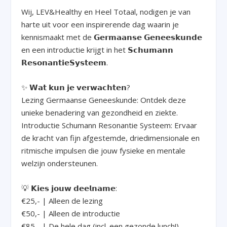
Wij, LEV&Healthy en Heel Totaal, nodigen je van
harte uit voor een inspirerende dag waarin je
kennismaakt met de 𝗚𝗲𝗿𝗺𝗮𝗮𝗻𝘀𝗲 𝗚𝗲𝗻𝗲𝗲𝘀𝗸𝘂𝗻𝗱𝗲
en een introductie krijgt in het 𝗦𝗰𝗵𝘂𝗺𝗮𝗻𝗻
𝗥𝗲𝘀𝗼𝗻𝗮𝗻𝘁𝗶𝗲𝗦𝘆𝘀𝘁𝗲𝗲𝗺.
✨ 𝗪𝗮𝘁 𝗸𝘂𝗻 𝗷𝗲 𝘃𝗲𝗿𝘄𝗮𝗰𝗵𝘁𝗲𝗻?
Lezing Germaanse Geneeskunde: Ontdek deze
unieke benadering van gezondheid en ziekte.
Introductie Schumann Resonantie Systeem: Ervaar
de kracht van fijn afgestemde, driedimensionale en
ritmische impulsen die jouw fysieke en mentale
welzijn ondersteunen.
💡 𝗞𝗶𝗲𝘀 𝗷𝗼𝘂𝘄 𝗱𝗲𝗲𝗹𝗻𝗮𝗺𝗲:
€25,- | Alleen de lezing
€50,- | Alleen de introductie
€85,- | De hele dag (incl. een gezonde lunch!)