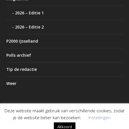
2026 – Editie 1
2026 – Editie 2
P2000 IJsselland
Polls archief
Tip de redactie
Weer
Deze website maakt gebruik van verschillende cookies, zodat
Ontworpen door
| Mogelijk gemaakt door
Elegant Themes
je de website beter kan bezoeken.
Instellingen
WordPress
Akkoord