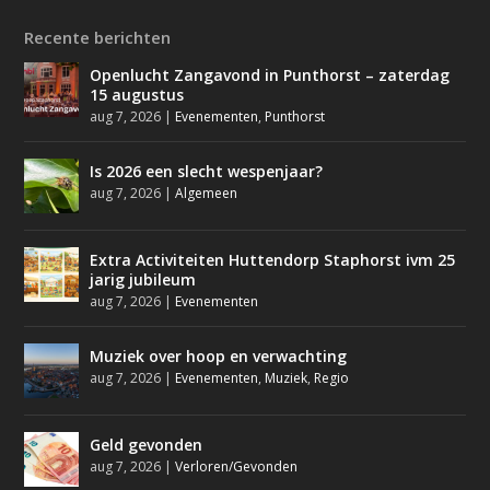
Recente berichten
Openlucht Zangavond in Punthorst – zaterdag
15 augustus
aug 7, 2026
|
Evenementen
,
Punthorst
Is 2026 een slecht wespenjaar?
aug 7, 2026
|
Algemeen
Extra Activiteiten Huttendorp Staphorst ivm 25
jarig jubileum
aug 7, 2026
|
Evenementen
Muziek over hoop en verwachting
aug 7, 2026
|
Evenementen
,
Muziek
,
Regio
Geld gevonden
aug 7, 2026
|
Verloren/Gevonden