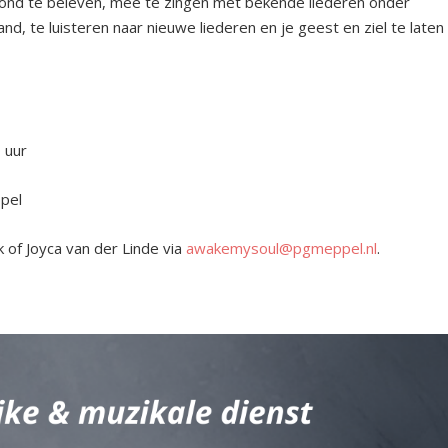
vond te beleven, mee te zingen met bekende liederen onder
nd, te luisteren naar nieuwe liederen en je geest en ziel te laten
0 uur
pel
k of Joyca van der Linde via
awakemysoul@pgmeppel.nl
.