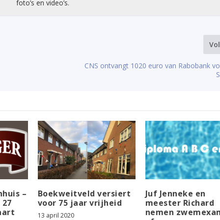
foto’s en video’s.
Vo
CNS ontvangt 1020 euro van Rabobank v
S
nhuis –
Boekweitveld versiert
Juf Jenneke en
 27
voor 75 jaar vrijheid
meester Richard
aart
nemen zwemexa
13 april 2020