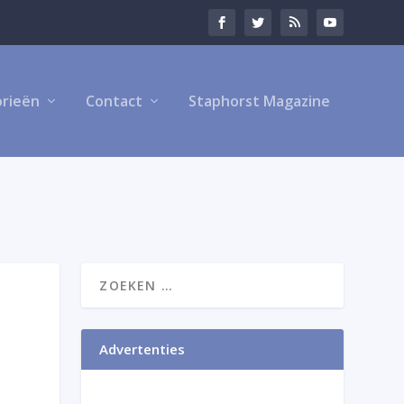
rieën
Contact
Staphorst Magazine
Advertenties