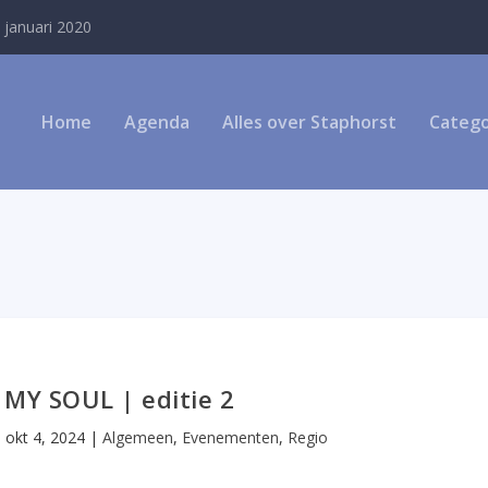
 januari 2020
Home
Agenda
Alles over Staphorst
Catego
MY SOUL | editie 2
|
okt 4, 2024
|
Algemeen
,
Evenementen
,
Regio