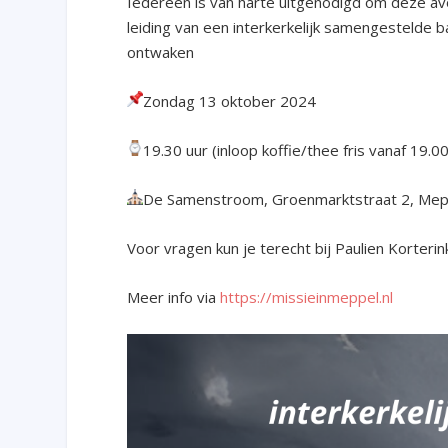
Iedereen is van harte uitgenodigd om deze a
leiding van een interkerkelijk samengestelde ba
ontwaken
Zondag 13 oktober 2024
19.30 uur (inloop koffie/thee fris vanaf 19.0
De Samenstroom, Groenmarktstraat 2, Mep
Voor vragen kun je terecht bij Paulien Korterin
Meer info via
https://missieinmeppel.nl