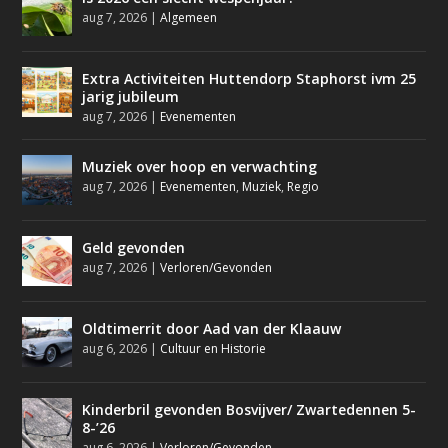
aug 7, 2026
|
Algemeen
Extra Activiteiten Huttendorp Staphorst ivm 25
jarig jubileum
aug 7, 2026
|
Evenementen
Muziek over hoop en verwachting
aug 7, 2026
|
Evenementen
,
Muziek
,
Regio
Geld gevonden
aug 7, 2026
|
Verloren/Gevonden
Oldtimerrit door Aad van der Klaauw
aug 6, 2026
|
Cultuur en Historie
Kinderbril gevonden Bosvijver/ Zwartedennen 5-
8-’26
aug 6, 2026
|
Verloren/Gevonden