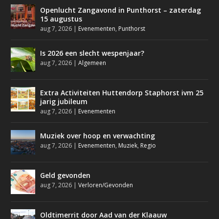
Openlucht Zangavond in Punthorst – zaterdag
15 augustus
aug 7, 2026
|
Evenementen
,
Punthorst
Is 2026 een slecht wespenjaar?
aug 7, 2026
|
Algemeen
Extra Activiteiten Huttendorp Staphorst ivm 25
jarig jubileum
aug 7, 2026
|
Evenementen
Muziek over hoop en verwachting
aug 7, 2026
|
Evenementen
,
Muziek
,
Regio
Geld gevonden
aug 7, 2026
|
Verloren/Gevonden
Oldtimerrit door Aad van der Klaauw