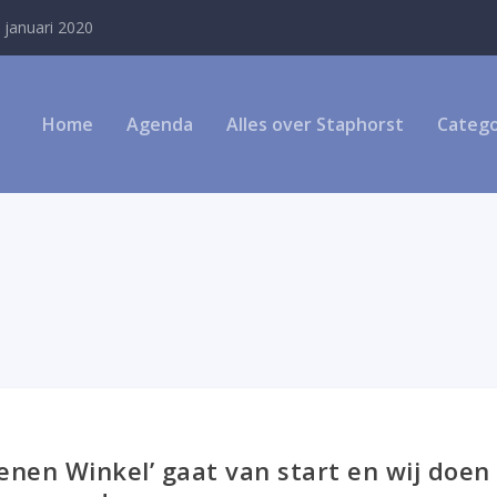
 januari 2020
Home
Agenda
Alles over Staphorst
Catego
enen Winkel’ gaat van start en wij doen