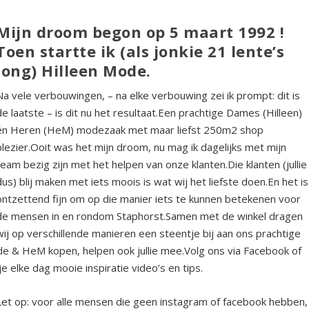
Mijn droom begon op 5 maart 1992 !
Toen startte ik (als jonkie 21 lente’s
jong) Hilleen Mode.
Na vele verbouwingen, – na elke verbouwing zei ik prompt: dit is
de laatste – is dit nu het resultaat.Een prachtige Dames (Hilleen)
én Heren (HeM) modezaak met maar liefst 250m2 shop
plezier.Ooit was het mijn droom, nu mag ik dagelijks met mijn
team bezig zijn met het helpen van onze klanten.Die klanten (jullie
dus) blij maken met iets moois is wat wij het liefste doen.En het is
ontzettend fijn om op die manier iets te kunnen betekenen voor
de mensen in en rondom Staphorst.Samen met de winkel dragen
wij op verschillende manieren een steentje bij aan ons prachtige
ode & HeM kopen, helpen ook jullie mee.Volg ons via Facebook of
 elke dag mooie inspiratie video’s en tips.
Let op: voor alle mensen die geen instagram of facebook hebben,