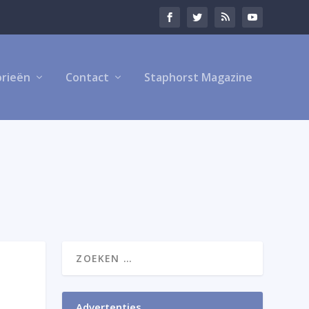
rieën
Contact
Staphorst Magazine
Advertenties