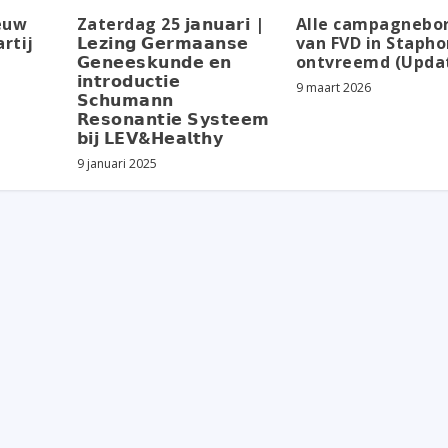
euw
Zaterdag 25 𝗷𝗮𝗻𝘂𝗮𝗿𝗶 |
Alle campagnebo
artij
𝗟𝗲𝘇𝗶𝗻𝗴 𝗚𝗲𝗿𝗺𝗮𝗮𝗻𝘀𝗲
van FVD in Stapho
𝗚𝗲𝗻𝗲𝗲𝘀𝗸𝘂𝗻𝗱𝗲 𝗲𝗻
ontvreemd (Upda
𝗶𝗻𝘁𝗿𝗼𝗱𝘂𝗰𝘁𝗶𝗲
9 maart 2026
𝗦𝗰𝗵𝘂𝗺𝗮𝗻𝗻
𝗥𝗲𝘀𝗼𝗻𝗮𝗻𝘁𝗶𝗲 𝗦𝘆𝘀𝘁𝗲𝗲𝗺
𝗯𝗶𝗷 𝗟𝗘𝗩&𝗛𝗲𝗮𝗹𝘁𝗵𝘆
9 januari 2025