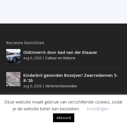
Recente berichten
Oldtimerrit door Aad van der Klaauw
aug 6, 2026
|
Cultuur en Historie
Kinderbril gevonden Bosvijver/ Zwartedennen 5-
8-’26
aug 6, 2026
|
Verloren/Gevonden
Nieuw in Staphorst: Powerwalking
Deze website maakt gebruik van verschillende cookies, zodat
aug 6, 2026
|
Evenementen
,
Sport
je de website beter kan bezoeken.
Instellingen
Akkoord
AMBC Oldtimerrit weer groot succes en 2 tickets