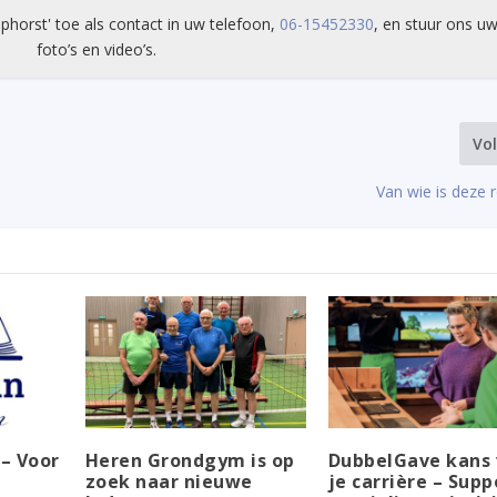
phorst' toe als contact in uw telefoon,
06-15452330
, en stuur ons uw
foto’s en video’s.
Vo
Van wie is deze r
– Voor
Heren Grondgym is op
DubbelGave kans 
zoek naar nieuwe
je carrière – Supp