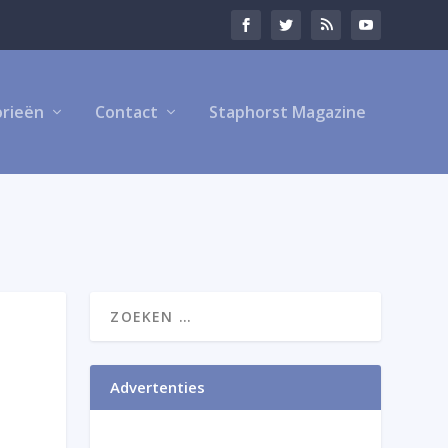
rieën
Contact
Staphorst Magazine
Advertenties