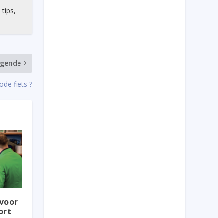
 tips,
lgende
ode fiets ?
voor
ort