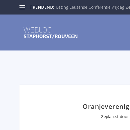
TRENDEND:
Lezing Leusense Conferentie vrijdag 24
Oranjeverenig
Geplaatst doo