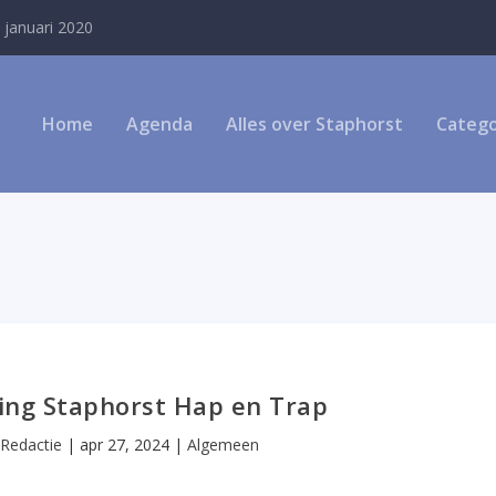
 januari 2020
Home
Agenda
Alles over Staphorst
Catego
ing Staphorst Hap en Trap
r
Redactie
|
apr 27, 2024
|
Algemeen