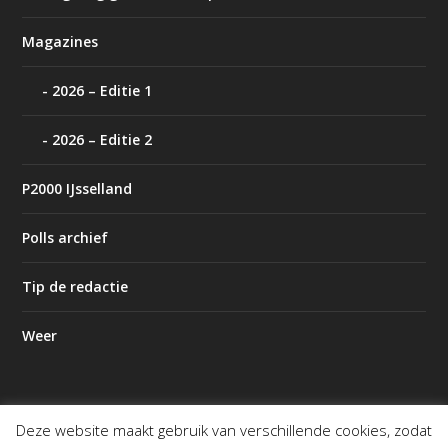
Magazines
2026 – Editie 1
2026 – Editie 2
P2000 IJsselland
Polls archief
Tip de redactie
Weer
Deze website maakt gebruik van verschillende cookies, zodat
Ontworpen door
| Mogelijk gemaakt door
Elegant Themes