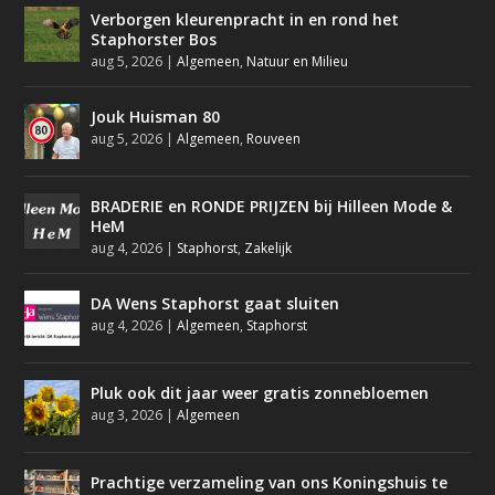
Verborgen kleurenpracht in en rond het
Staphorster Bos
aug 5, 2026
|
Algemeen
,
Natuur en Milieu
Jouk Huisman 80
aug 5, 2026
|
Algemeen
,
Rouveen
BRADERIE en RONDE PRIJZEN bij Hilleen Mode &
HeM
aug 4, 2026
|
Staphorst
,
Zakelijk
DA Wens Staphorst gaat sluiten
aug 4, 2026
|
Algemeen
,
Staphorst
Pluk ook dit jaar weer gratis zonnebloemen
aug 3, 2026
|
Algemeen
Prachtige verzameling van ons Koningshuis te