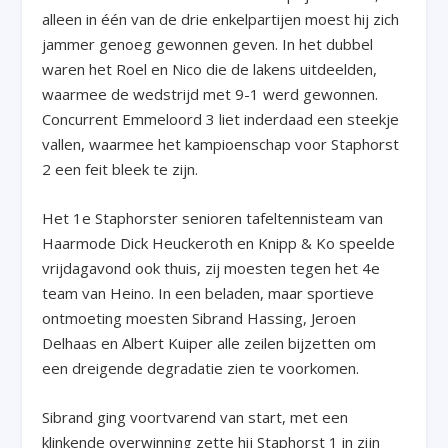
alleen in één van de drie enkelpartijen moest hij zich
jammer genoeg gewonnen geven. In het dubbel
waren het Roel en Nico die de lakens uitdeelden,
waarmee de wedstrijd met 9-1 werd gewonnen.
Concurrent Emmeloord 3 liet inderdaad een steekje
vallen, waarmee het kampioenschap voor Staphorst
2 een feit bleek te zijn.
Het 1
e
Staphorster senioren tafeltennisteam van
Haarmode Dick Heuckeroth en Knipp & Ko speelde
vrijdagavond ook thuis, zij moesten tegen het 4
e
team van Heino. In een beladen, maar sportieve
ontmoeting moesten Sibrand Hassing, Jeroen
Delhaas en Albert Kuiper alle zeilen bijzetten om
een dreigende degradatie zien te voorkomen.
Sibrand ging voortvarend van start, met een
klinkende overwinning zette hij Staphorst 1 in zijn