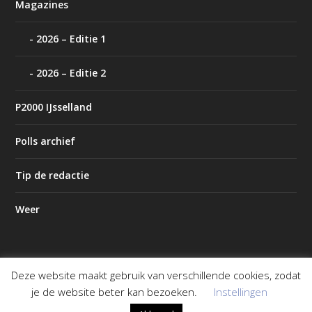
Magazines
2026 – Editie 1
2026 – Editie 2
P2000 IJsselland
Polls archief
Tip de redactie
Weer
Deze website maakt gebruik van verschillende cookies, zodat
Ontworpen door
| Mogelijk gemaakt door
Elegant Themes
je de website beter kan bezoeken.
Instellingen
WordPress