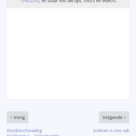
15452330
, en stuur ons uw tips, foto’s en video’s.
Vorig
Volgende
Voorbeschouwing
Isoleren is ons vak
Staphorst 1 – Genemuiden