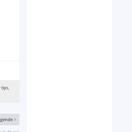
 tips,
lgende