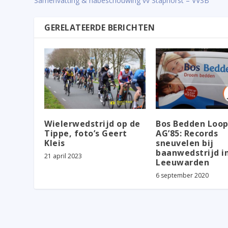
Samenvatting & nabeschouwing vv Staphorst – VVSB
GERELATEERDE BERICHTEN
Wielerwedstrijd op de
Bos Bedden Loo
Tippe, foto’s Geert
AG’85: Records
Kleis
sneuvelen bij
baanwedstrijd i
21 april 2023
Leeuwarden
6 september 2020