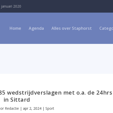
 januari 2020
Home
Agenda
Alles over Staphorst
Catego
5 wedstrijdverslagen met o.a. de 24hrs
in Sittard
oor
Redactie
|
apr 2, 2024
|
Sport