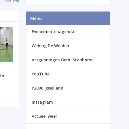
j in de wei
Menu
Evenementenagenda
Weblog De Wolden
Vergunningen Gem. Staphorst
YouTube
en
P2000 IJsselland
Instagram
Actueel weer