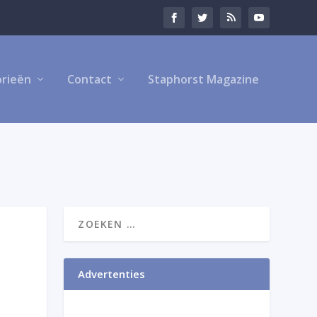
rieën
Contact
Staphorst Magazine
Advertenties