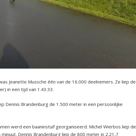
it was Jeanette Mussche één van de 16.000 deelnemers. Ze liep de
r) in een tijd van 1.43.33.
iep Dennis Brandenburg de 1.500 meter in een persoonlijke
men werd een baaninstuif georganiseerd. Michel Wierbos liep d
6 minuut. Dennis Brandenburg liep de 800 meter in 2.21,7