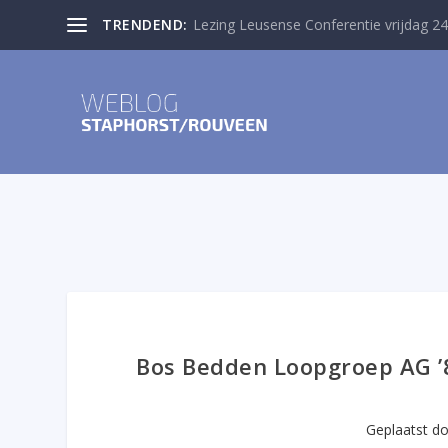
TRENDEND:
Lezing Leusense Conferentie vrijdag 24
Bos Bedden Loopgroep AG ’8
Geplaatst d