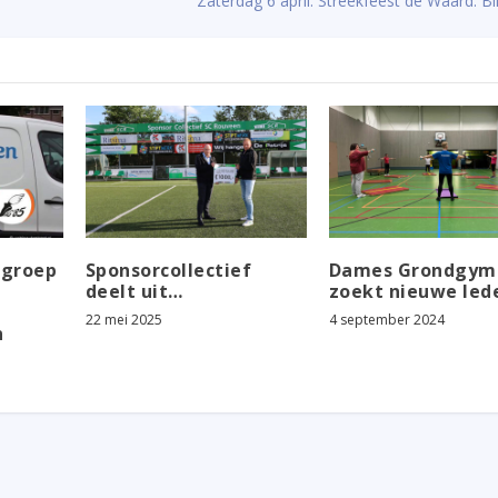
Zaterdag 6 april: Streekfeest de Waard: Bli
pgroep
Sponsorcollectief
Dames Grondgym
deelt uit…
zoekt nieuwe led
22 mei 2025
4 september 2024
n