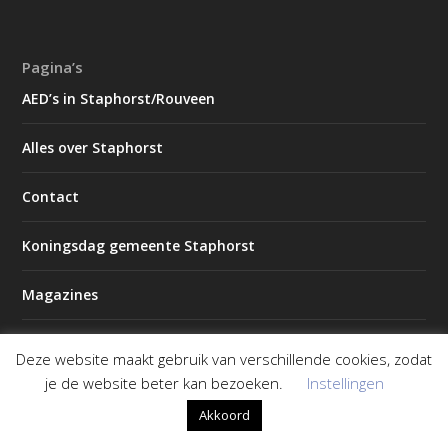
Pagina’s
AED’s in Staphorst/Rouveen
Alles over Staphorst
Contact
Koningsdag gemeente Staphorst
Magazines
2026 – Editie 1
Deze website maakt gebruik van verschillende cookies, zodat
je de website beter kan bezoeken.
Instellingen
2026 – Editie 2
Akkoord
P2000 IJsselland