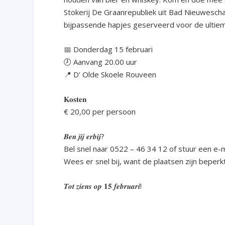
Stokerij De Graanrepubliek uit Bad Nieuwesch
bijpassende hapjes geserveerd voor de ultie
📅
Donderdag 15 februari
🕗
Aanvang 20.00 uur
📍
D’ Olde Skoele Rouveen
𝐊𝐨𝐬𝐭𝐞𝐧
€ 20,00 per persoon
𝑩𝒆𝒏 𝒋𝒊𝒋 𝒆𝒓𝒃𝒊𝒋?
Bel snel naar 0522 – 46 34 12 of stuur een e-
Wees er snel bij, want de plaatsen zijn beperkt
𝑻𝒐𝒕 𝒛𝒊𝒆𝒏𝒔 𝒐𝒑 𝟏𝟓 𝒇𝒆𝒃𝒓𝒖𝒂𝒓𝒊!