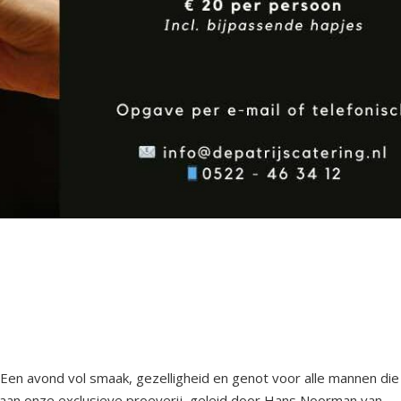
Een avond vol smaak, gezelligheid en genot voor alle mannen die
aan onze exclusieve proeverij, geleid door Hans Noorman van