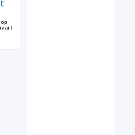
 op
maart