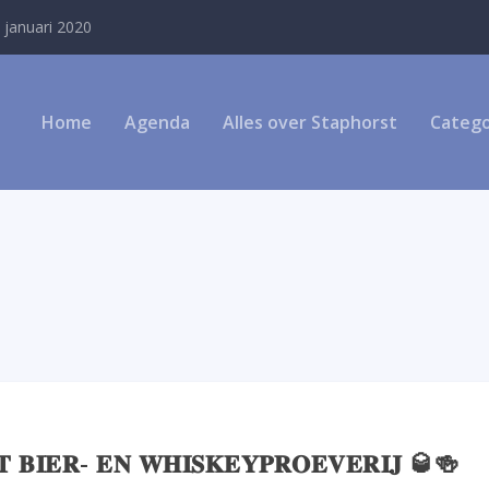
 januari 2020
Home
Agenda
Alles over Staphorst
Catego
𝐁𝐈𝐄𝐑- 𝐄𝐍 𝐖𝐇𝐈𝐒𝐊𝐄𝐘𝐏𝐑𝐎𝐄𝐕𝐄𝐑𝐈𝐉 🥃🍻