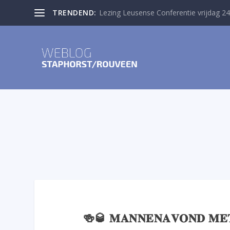
TRENDEND:
Lezing Leusense Conferentie vrijdag 24
🍻🥃 𝐌𝐀𝐍𝐍𝐄𝐍𝐀𝐕𝐎𝐍𝐃 𝐌𝐄𝐓 