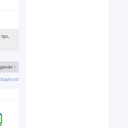
 tips,
lgende
Staphorst!