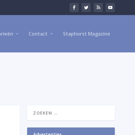
rieën
Contact
Staphorst Magazine
Advertenties