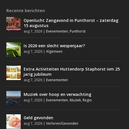
Recente berichten
Openlucht Zangavond in Punthorst – zaterdag
15 augustus
aug 7, 2026
|
Evenementen
,
Punthorst
Is 2026 een slecht wespenjaar?
aug 7, 2026
|
Algemeen
Extra Activiteiten Huttendorp Staphorst ivm 25
jarig jubileum
aug 7, 2026
|
Evenementen
Muziek over hoop en verwachting
aug 7, 2026
|
Evenementen
,
Muziek
,
Regio
Geld gevonden
aug 7, 2026
|
Verloren/Gevonden