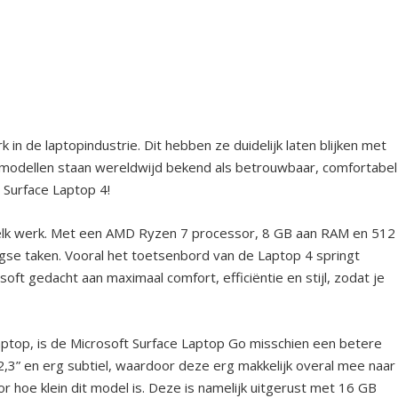
 in de laptopindustrie. Dit hebben ze duidelijk laten blijken met
 modellen staan wereldwijd bekend als betrouwbaar, comfortabel
 Surface Laptop 4!
elk werk. Met een AMD Ryzen 7 processor, 8 GB aan RAM en 512
agse taken. Vooral het toetsenbord van de Laptop 4 springt
soft gedacht aan maximaal comfort, efficiëntie en stijl, zodat je
.
laptop, is de Microsoft Surface Laptop Go misschien een betere
2,3” en erg subtiel, waardoor deze erg makkelijk overal mee naar
or hoe klein dit model is. Deze is namelijk uitgerust met 16 GB