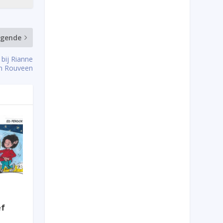
lgende
 bij Rianne
in Rouveen
ef