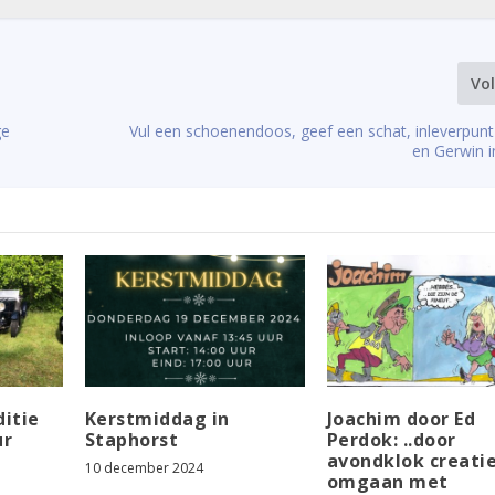
Vo
ge
Vul een schoenendoos, geef een schat, inleverpunt
en Gerwin 
ditie
Kerstmiddag in
Joachim door Ed
ur
Staphorst
Perdok: ..door
avondklok creati
10 december 2024
omgaan met