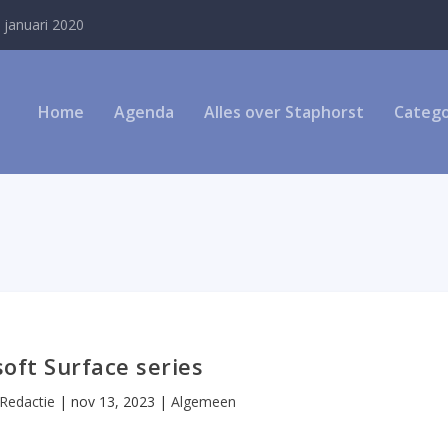
 januari 2020
Home
Agenda
Alles over Staphorst
Catego
oft Surface series
Redactie
|
nov 13, 2023
|
Algemeen