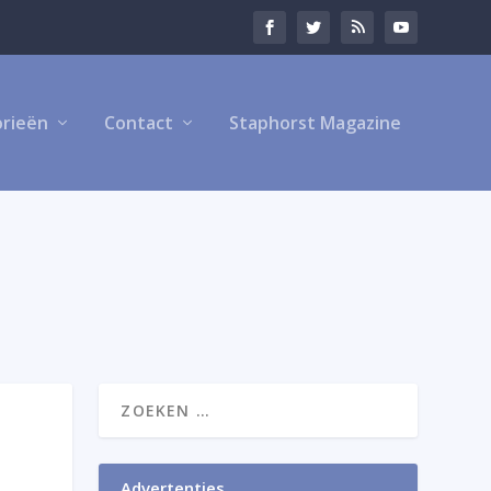
rieën
Contact
Staphorst Magazine
Advertenties