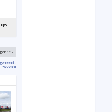
 tips,
lgende
n gemeente
Staphorst