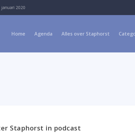
 januari 2020
Home
Agenda
Alles over Staphorst
Catego
r Staphorst in podcast