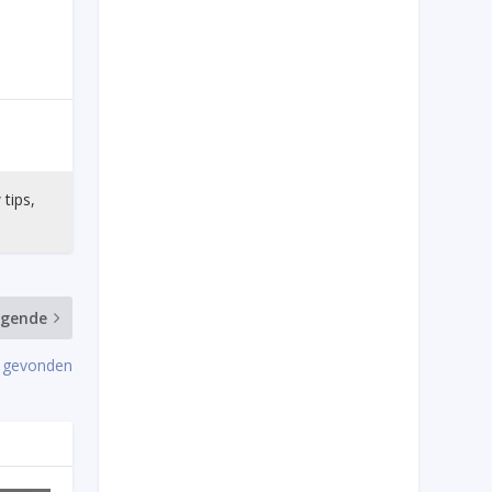
 tips,
lgende
 gevonden