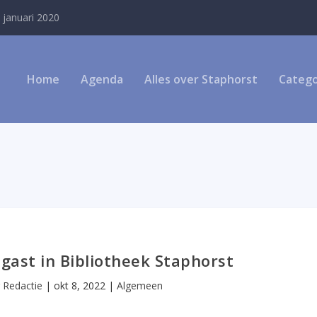
 januari 2020
Home
Agenda
Alles over Staphorst
Catego
gast in Bibliotheek Staphorst
r
Redactie
|
okt 8, 2022
|
Algemeen