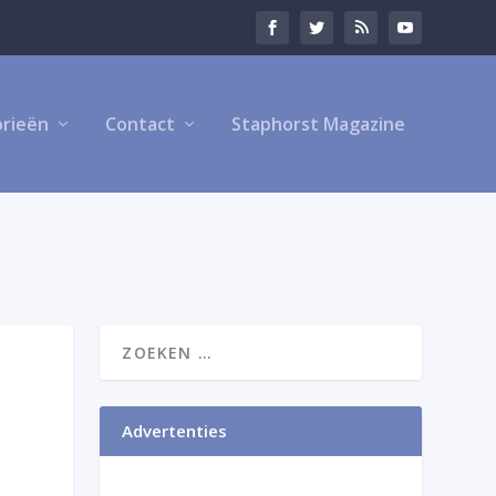
rieën
Contact
Staphorst Magazine
Advertenties