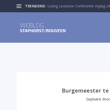
TRENDEND:
Lezing Leusense Conferentie vrijdag 24
Burgemeester te 
Geplaatst doo