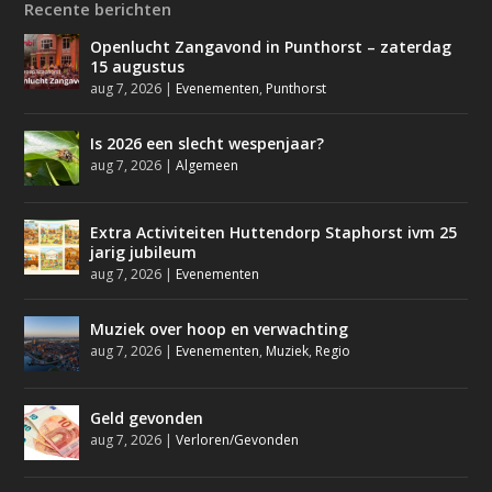
Recente berichten
Openlucht Zangavond in Punthorst – zaterdag
15 augustus
aug 7, 2026
|
Evenementen
,
Punthorst
Is 2026 een slecht wespenjaar?
aug 7, 2026
|
Algemeen
Extra Activiteiten Huttendorp Staphorst ivm 25
jarig jubileum
aug 7, 2026
|
Evenementen
Muziek over hoop en verwachting
aug 7, 2026
|
Evenementen
,
Muziek
,
Regio
Geld gevonden
aug 7, 2026
|
Verloren/Gevonden