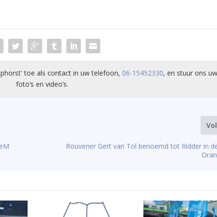
phorst' toe als contact in uw telefoon,
06-15452330
, en stuur ons uw
foto’s en video’s.
Vo
HeM
Rouvener Gert van Tol benoemd tot Ridder in d
Oran