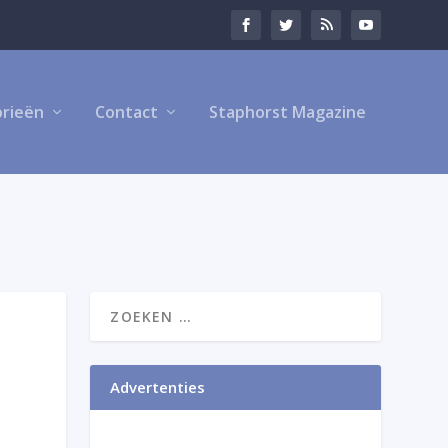
rieën
Contact
Staphorst Magazine
Advertenties