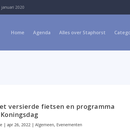
 januari 2020
Home
Agenda
Alles over Staphorst
Catego
met versierde fietsen en programma
Koningsdag
ie
|
apr 26, 2022
|
Algemeen
,
Evenementen