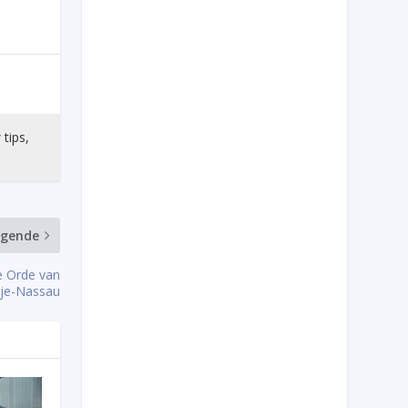
 tips,
lgende
e Orde van
je-Nassau