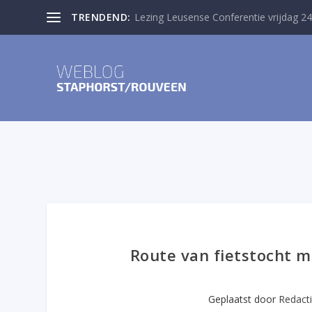
TRENDEND:
Lezing Leusense Conferentie vrijdag 24
Route van fietstocht 
Geplaatst door
Redact