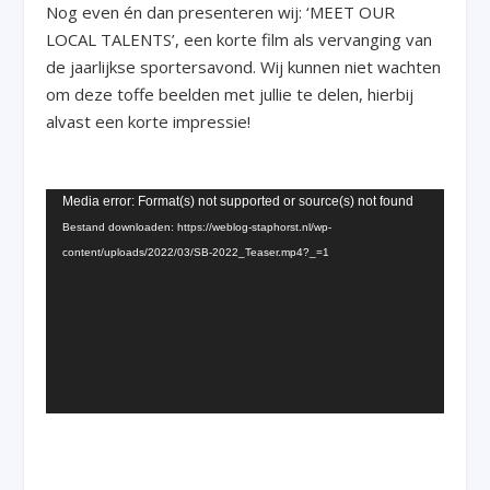
Nog even én dan presenteren wij: ‘MEET OUR
LOCAL TALENTS’, een korte film als vervanging van
de jaarlijkse sportersavond. Wij kunnen niet wachten
om deze toffe beelden met jullie te delen, hierbij
alvast een korte impressie!
Videospeler
Media error: Format(s) not supported or source(s) not found
Bestand downloaden: https://weblog-staphorst.nl/wp-
content/uploads/2022/03/SB-2022_Teaser.mp4?_=1