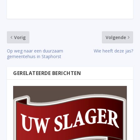
Vorig
Volgende
Op weg naar een duurzaam
Wie heeft deze jas?
gemeentehuis in Staphorst
GERELATEERDE BERICHTEN