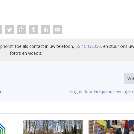
phorst' toe als contact in uw telefoon,
06-15452330
, en stuur ons uw
foto’s en video’s.
Vo
en
Sing-in door Greijdanusleerlingen