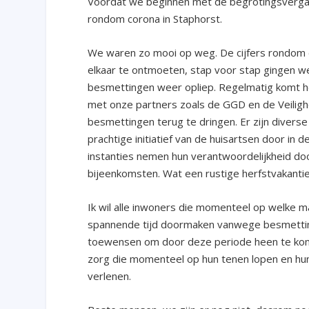
Voordat we beginnen met de begrotingsvergade
rondom corona in Staphorst.
We waren zo mooi op weg. De cijfers rondom
elkaar te ontmoeten, stap voor stap gingen w
besmettingen weer opliep. Regelmatig komt he
met onze partners zoals de GGD en de Veiligh
besmettingen terug te dringen. Er zijn diverse
prachtige initiatief van de huisartsen door in 
instanties nemen hun verantwoordelijkheid doo
bijeenkomsten. Wat een rustige herfstvakant
Ik wil alle inwoners die momenteel op welke man
spannende tijd doormaken vanwege besmetting 
toewensen om door deze periode heen te kom
zorg die momenteel op hun tenen lopen en hun
verlenen.