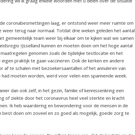
ring wil ik graag enkele woorden met u delen over de situatie
 de coronabesmettingen laag, er ontstond weer meer ruimte om
e weer terug naar normaal. Totdat drie weken geleden het aantal
t gemeentelijk team weer bij elkaar om te kijken wat we samen
eidsregio IJsselland kunnen en moeten doen om het hoge aantal
 maatregelen genomen zoals de tijdelijke testlocatie en het
de eigen praktijk te gaan vaccineren. Ook de kerken en andere
r af te schalen met bezoekersaantallen of het annuleren van
ie had moeten worden, werd voor velen een spannende week.
ier dan ook zelf, in het gezin, familie of kennissenkring een
of ziekte door het coronavirus heel veel sterkte en kracht
en. Ik heb waardering en bewondering voor de mensen in de
 best doen om zoveel en zo goed als mogelijk, goede zorg te