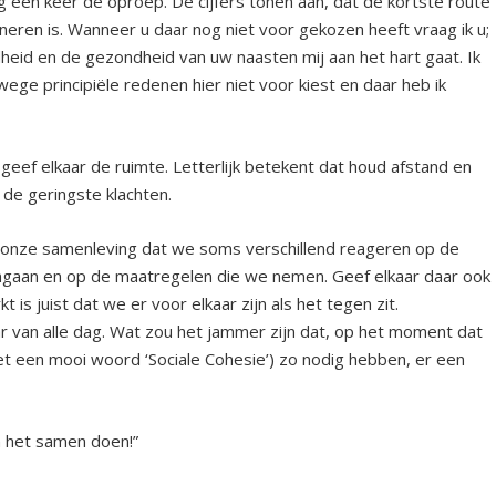
 een keer de oproep. De cijfers tonen aan, dat de kortste route
neren is. Wanneer u daar nog niet voor gekozen heeft vraag ik u;
id en de gezondheid van uw naasten mij aan het hart gaat. Ik
ge principiële redenen hier niet voor kiest en daar heb ik
; geef elkaar de ruimte. Letterlijk betekent dat houd afstand en
 de geringste klachten.
 in onze samenleving dat we soms verschillend reageren op de
gaan en op de maatregelen die we nemen. Geef elkaar daar ook
s juist dat we er voor elkaar zijn als het tegen zit.
ar van alle dag. Wat zou het jammer zijn dat, op het moment dat
t een mooi woord ‘Sociale Cohesie’) zo nodig hebben, er een
 het samen doen!”