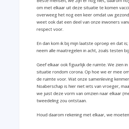
Beste mensen, we zijn er nog niet, daarom nog
om met elkaar uit deze situatie te komen vacci
overweeg het nog een keer omdat uw gezondhe
weet ook dat een deel van onze inwoners vanwe
respect voor.
En dan kom ik bij mijn laatste oproep en dat is
neem alle maatregelen in acht, zoals testen bij
Geef elkaar ook figuurlijk de ruimte. We zien
situatie rondom corona. Op hoe we er mee om
de ruimte voor. Wat onze samenleving kenmerkt i
Noaberschap is hier niet iets van vroeger, ma
we juist deze vorm van omzien naar elkaar (me
tweedeling zou ontstaan.
Houd daarom rekening met elkaar, we moeten