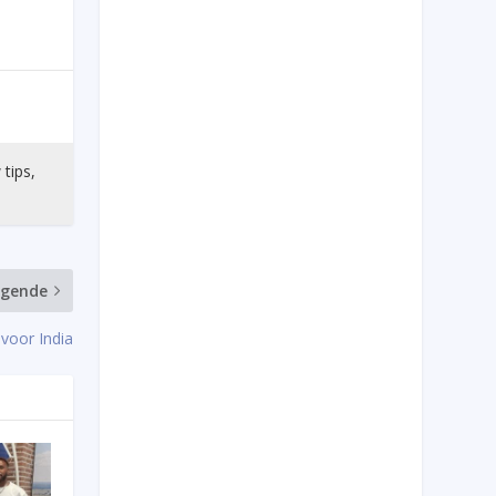
 tips,
lgende
 voor India