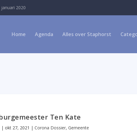
 januari 2020
Home
Agenda
Alles over Staphorst
Catego
burgemeester Ten Kate
|
okt 27, 2021
|
Corona Dossier
,
Gemeente