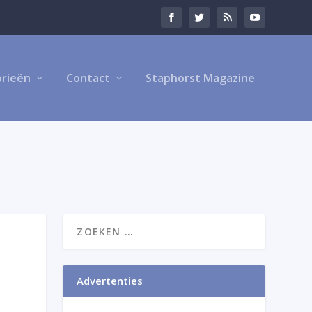
rieën
Contact
Staphorst Magazine
Advertenties