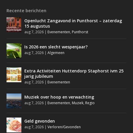
Recente berichten
Openlucht Zangavond in Punthorst – zaterdag
15 augustus
aug 7, 2026
|
Evenementen
,
Punthorst
Is 2026 een slecht wespenjaar?
aug 7, 2026
|
Algemeen
Extra Activiteiten Huttendorp Staphorst ivm 25
jarig jubileum
aug 7, 2026
|
Evenementen
Muziek over hoop en verwachting
aug 7, 2026
|
Evenementen
,
Muziek
,
Regio
Geld gevonden
aug 7, 2026
|
Verloren/Gevonden