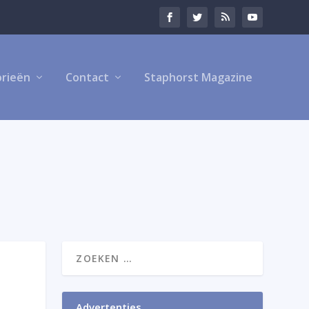
rieën
Contact
Staphorst Magazine
Advertenties