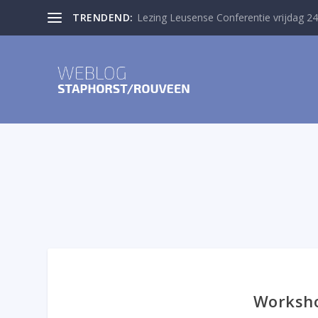
TRENDEND:
Lezing Leusense Conferentie vrijdag 24
Worksho