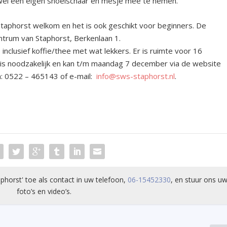
l een eigen snoeischaar en mesje mee te nemen.
Staphorst welkom en het is ook geschikt voor beginners. De
ntrum van Staphorst, Berkenlaan 1.
inclusief koffie/thee met wat lekkers. Er is ruimte voor 16
is noodzakelijk en kan t/m maandag 7 december via de website
n: 0522 – 465143 of e-mail:
info@sws-staphorst.nl
.
phorst' toe als contact in uw telefoon,
06-15452330
, en stuur ons uw
foto’s en video’s.