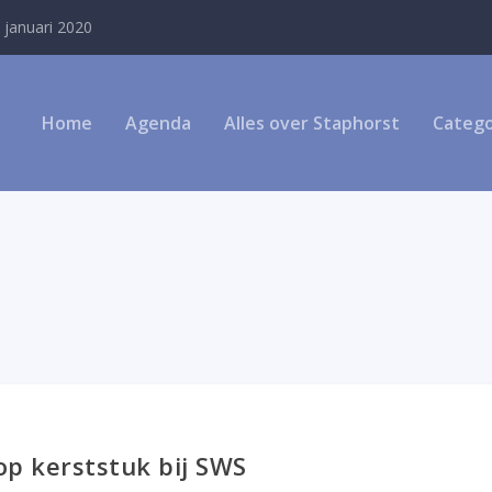
 januari 2020
Home
Agenda
Alles over Staphorst
Catego
p kerststuk bij SWS