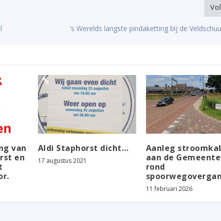
Vo
l
‘s Werelds langste pindaketting bij de Veldschu
ng van
Aldi Staphorst dicht…
Aanleg stroomka
rst en
aan de Gemeent
17 augustus 2021
t
rond
or.
spoorwegoverga
11 februari 2026