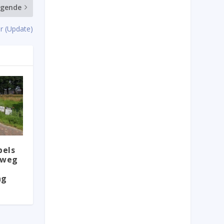
lgende
ur (Update)
bels
eweg
ng