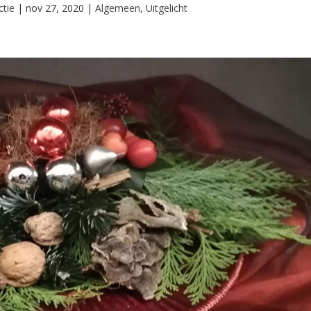
tie
|
nov 27, 2020
|
Algemeen
,
Uitgelicht