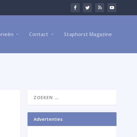
rieën
Contact
Staphorst Magazine
Advertenties