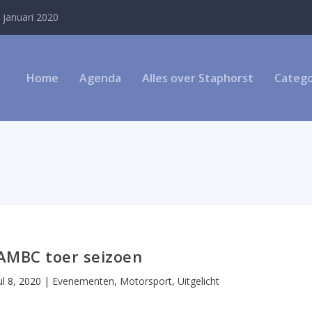
 januari 2020
Home
Agenda
Alles over Staphorst
Catego
 AMBC toer seizoen
ul 8, 2020
|
Evenementen
,
Motorsport
,
Uitgelicht