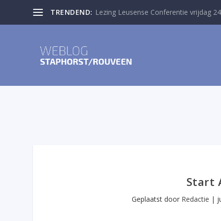
TRENDEND:
Lezing Leusense Conferentie vrijdag 24
Start
Geplaatst door
Redactie
|
j