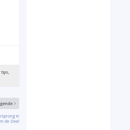
 tips,
lgende
ersprong in
um de Deel