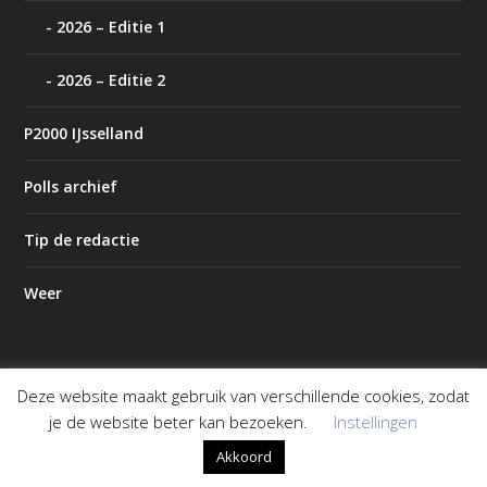
2026 – Editie 1
2026 – Editie 2
P2000 IJsselland
Polls archief
Tip de redactie
Weer
Deze website maakt gebruik van verschillende cookies, zodat
Ontworpen door
| Mogelijk gemaakt door
Elegant Themes
je de website beter kan bezoeken.
Instellingen
WordPress
Akkoord