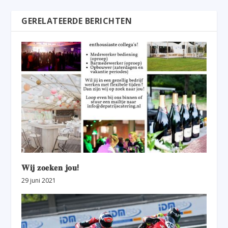
GERELATEERDE BERICHTEN
𝐖𝐢𝐣 𝐳𝐨𝐞𝐤𝐞𝐧 𝐣𝐨𝐮!
29 juni 2021