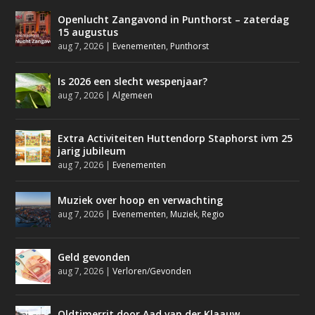
Openlucht Zangavond in Punthorst – zaterdag
15 augustus
aug 7, 2026
|
Evenementen
,
Punthorst
Is 2026 een slecht wespenjaar?
aug 7, 2026
|
Algemeen
Extra Activiteiten Huttendorp Staphorst ivm 25
jarig jubileum
aug 7, 2026
|
Evenementen
Muziek over hoop en verwachting
aug 7, 2026
|
Evenementen
,
Muziek
,
Regio
Geld gevonden
aug 7, 2026
|
Verloren/Gevonden
Oldtimerrit door Aad van der Klaauw