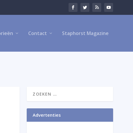
rieën
Contact
Staphorst Magazine
Advertenties