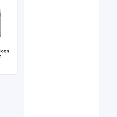
ioen
e