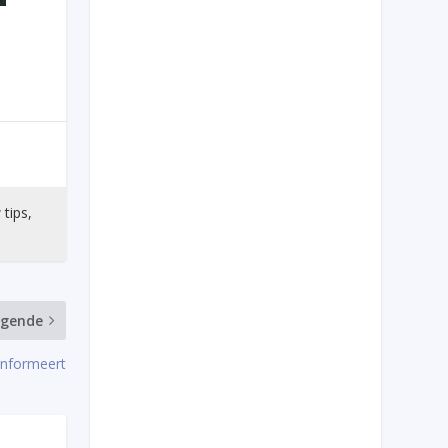
 tips,
lgende
informeert