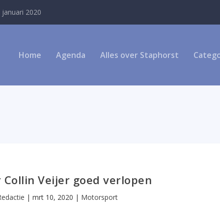
 januari 2020
Home
Agenda
Alles over Staphorst
Catego
 Collin Veijer goed verlopen
Redactie
|
mrt 10, 2020
|
Motorsport