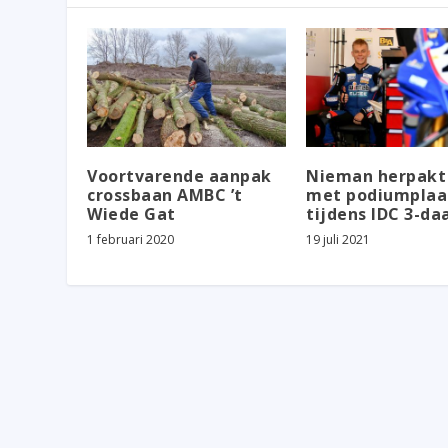
Voortvarende aanpak
Nieman herpakt 
crossbaan AMBC ’t
met podiumplaa
Wiede Gat
tijdens IDC 3-da
1 februari 2020
19 juli 2021