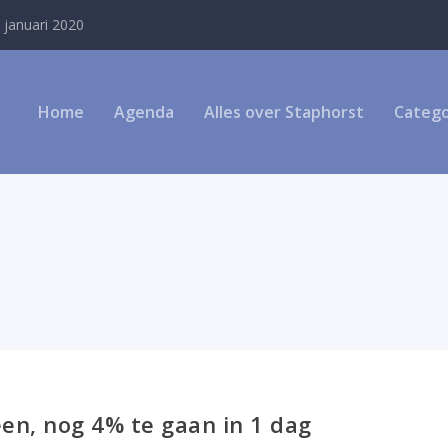
 januari 2020
Home
Agenda
Alles over Staphorst
Catego
en, nog 4% te gaan in 1 dag