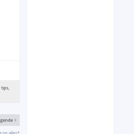
 tips,
lgende
 op alles*