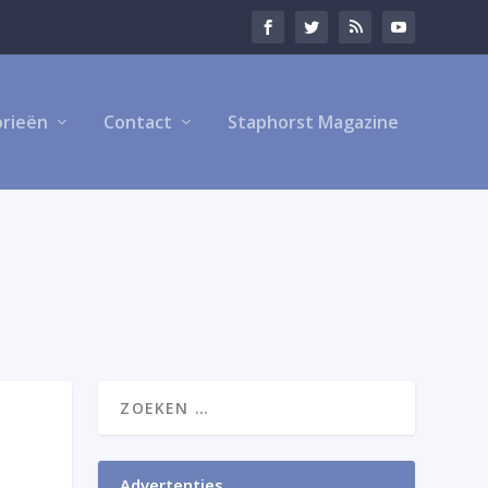
rieën
Contact
Staphorst Magazine
Advertenties