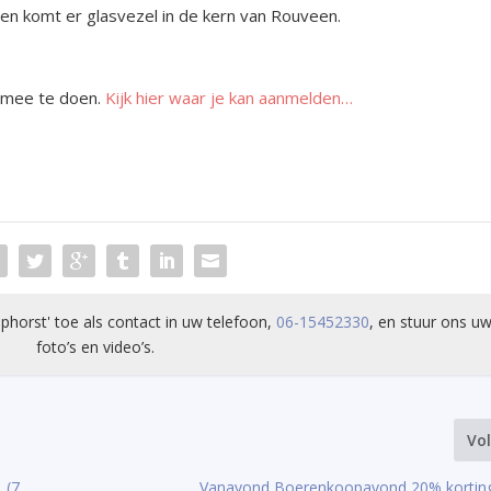
en komt er glasvezel in de kern van Rouveen.
m mee te doen.
Kijk hier waar je kan aanmelden…
phorst' toe als contact in uw telefoon,
06-15452330
, en stuur ons uw
foto’s en video’s.
Vo
 (7
Vanavond Boerenkoopavond 20% korting