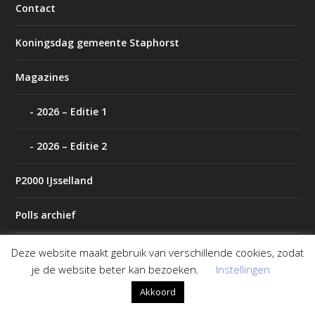
Contact
Koningsdag gemeente Staphorst
Magazines
2026 – Editie 1
2026 – Editie 2
P2000 IJsselland
Polls archief
Tip de redactie
Deze website maakt gebruik van verschillende cookies, zodat
je de website beter kan bezoeken.
Instellingen
Weer
Akkoord